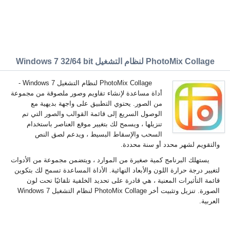
PhotoMix Collage لنظام التشغيل Windows 7 32/64 bit
PhotoMix Collage لنظام التشغيل Windows 7 -
أداة مساعدة لإنشاء تقاويم وصور ملصوقة من مجموعة
من الصور. يحتوي التطبيق على واجهة بديهية مع
الوصول السريع إلى قائمة القوالب والصور التي تم
تنزيلها ، ويسمح لك بتغيير موقع العناصر باستخدام
السحب والإسقاط البسيط ، ويدعم لصق النص
والتقويم لشهر محدد أو سنة محددة.
يستهلك البرنامج كمية صغيرة من الموارد ، ويتضمن مجموعة من الأدوات
لتغيير درجة حرارة اللون والأبعاد النهائية. الأداة المساعدة تسمح لك بتكوين
قائمة التأثيرات المعنية ، هي قادرة على تحديد الخلفية تلقائيًا تحت لون
الصورة. تنزيل وتثبيت أخر PhotoMix Collage لنظام التشغيل Windows 7
العربية.