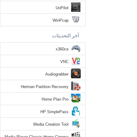
UoPilot
WinPcap
آخر التحديثات
x360ce
VNC
Audiograbber
Hetman Partition Recovery
Home Plan Pro
HP SimplePass
Media Creation Tool
Media Player Classic Home Cinema