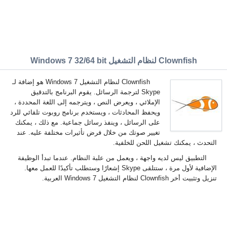
Clownfish لنظام التشغيل Windows 7 32/64 bit
Clownfish لنظام التشغيل Windows 7 هو إضافة لـ
Skype لترجمة الرسائل. يقوم البرنامج بالتدقيق
الإملائي ، ويعرض النص ، ويترجمه إلى اللغة المحددة ،
ويحفظ المحادثات ، ويستخدم برنامج روبوت تلقائي للرد
على الرسائل ، وينفذ رسائل جماعية. مع ذلك ، يمكنك
تغيير صوتك من خلال فرض تأثيرات مختلفة عليه. عند
التحدث ، يمكنك تشغيل اللحن للخلفية.
التطبيق ليس لديه واجهة ، ويعمل من علبة النظام. عندما تبدأ الوظيفة
الإضافية لأول مرة ، ستتلقى Skype إشعارًا وستطلب تأكيدًا للعمل معها.
تنزيل وتثبيت أخر Clownfish لنظام التشغيل Windows 7 العربية.