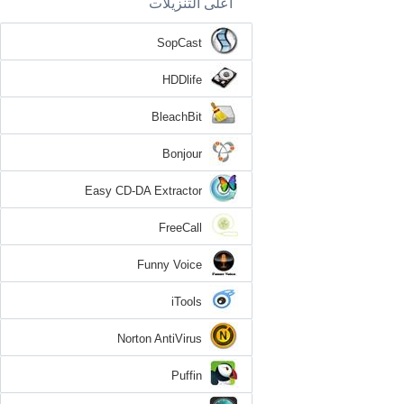
أعلى التنزيلات
SopCast
HDDlife
BleachBit
Bonjour
Easy CD-DA Extractor
FreeCall
Funny Voice
iTools
Norton AntiVirus
Puffin