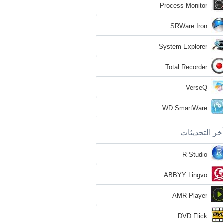
Process Monitor
SRWare Iron
System Explorer
Total Recorder
VerseQ
WD SmartWare
خر التحديثات
R-Studio
ABBYY Lingvo
AMR Player
DVD Flick