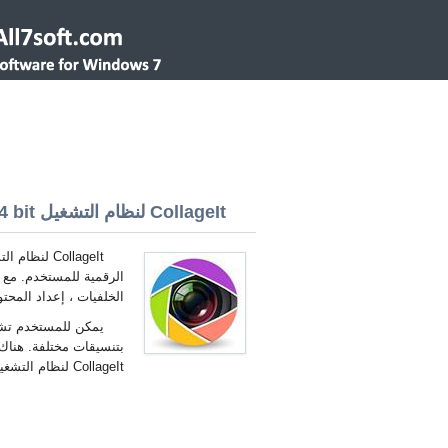
CollageIt لنظام التشغيل Windows 7 32/64 bit
الرقمية للمستخدم. مع ه
الخلفيات ، إعداد المح
يمكن للمستخدم تشغي
بتنسيقات مختلفة. هناك 
CollageIt لنظام التشغيل Windows 7 العربية.