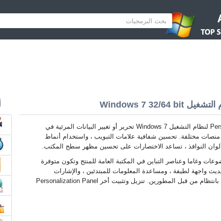
أ
Personalization Panel لنظام التشغيل Windows 7 تحرير أو تغيير البيانات المرئية في
نصات مختلفة. تحسين شفافية علامات التبويب ، واستخدام أنماط
 ألوان النوافذ ، تساعد الاختصارات على تحسين مظهر سطح المكتب.
وعات وغاما وعناصر التباين في المكتبة العامة للمنتج وتكون متوفرة
تحديث واجهة لطيفة ، ومساعدة المعلومات للمبتدئين ، والإشارات
المرجعية ، والمرشحات بانتظام من قبل المطورين. تنزيل وتثبيت أخر Personalization Panel