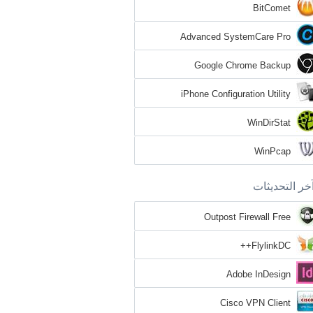
BitComet
Advanced SystemCare Pro
Google Chrome Backup
iPhone Configuration Utility
WinDirStat
WinPcap
خر التحديثات
Outpost Firewall Free
FlylinkDC++
Adobe InDesign
Cisco VPN Client