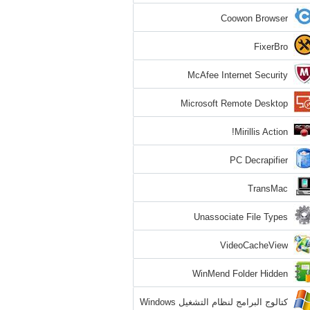
Coowon Browser
FixerBro
McAfee Internet Security
Microsoft Remote Desktop
Mirillis Action!
PC Decrapifier
TransMac
Unassociate File Types
VideoCacheView
WinMend Folder Hidden
كتالوج البرامج لنظام التشغيل Windows