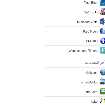
FlashBoot
DjVu Solo
Microsoft Visio
Pale Moon
PRO100
Wondershare Filmora
خر التحديثات
Kalkules
SmartDeblur
RoboForm
nLite