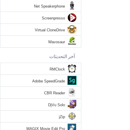
Net Speakerphone
Screenpresso
Virtual CloneDrive
Wavosaur
آخر التحديثات
RMClock
Adobe SpeedGrade
CBR Reader
DjVu Solo
jZip
MAGIX Movie Edit Pro