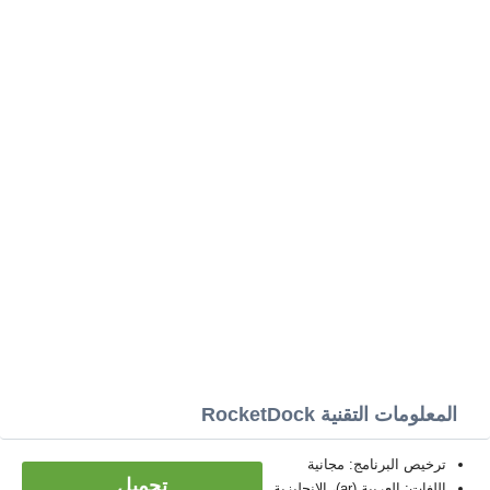
المعلومات التقنية RocketDock
ترخيص البرنامج: مجانية
تحميل
اللغات: العربية (ar)، الإنجليزية