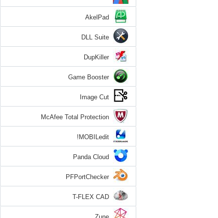
AkelPad
DLL Suite
DupKiller
Game Booster
Image Cut
McAfee Total Protection
MOBILedit!
Panda Cloud
PFPortChecker
T-FLEX CAD
Zune