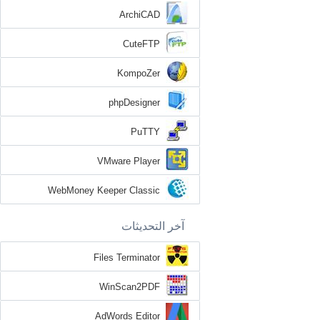
ArchiCAD
CuteFTP
KompoZer
phpDesigner
PuTTY
VMware Player
WebMoney Keeper Classic
آخر التحديثات
Files Terminator
WinScan2PDF
AdWords Editor