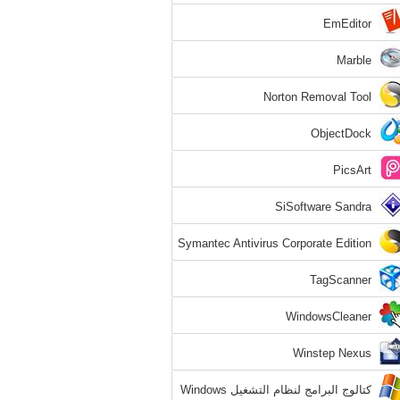
EmEditor
Marble
Norton Removal Tool
ObjectDock
PicsArt
SiSoftware Sandra
Symantec Antivirus Corporate Edition
TagScanner
WindowsCleaner
Winstep Nexus
كتالوج البرامج لنظام التشغيل Windows