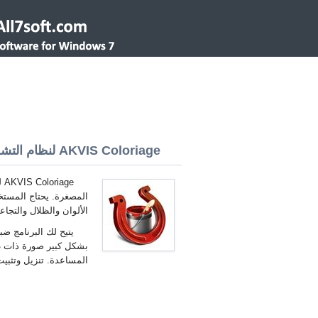
AKVIS Coloriage لنظام التشغيل Windows 7 32/64 bit
المصغرة. يحتاج المستخ
الألوان والظلال والتجاعي
يتيح لك البرنامج ض
المساعدة. تنزيل وتثبيت أخر AKVIS Coloriage لنظام التشغيل s 7