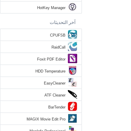
HotKey Manager
آخر التحديثات
CPUFSB
RaidCall
Foxit PDF Editor
HDD Temperature
EasyCleaner
ATF Cleaner
BarTender
MAGIX Movie Edit Pro