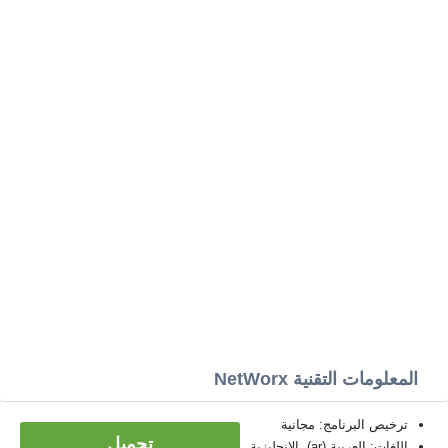
المعلومات التقنية NetWorx
ترخيص البرنامج: مجانية
تحميل
اللغات: العربية (ar)، الإنجليزية