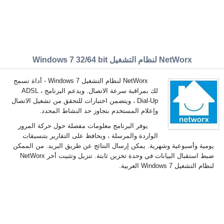
NetWorx لنظام التشغيل Windows 7 32/64 bit
NetWorx لنظام التشغيل Windows 7 - أداة تسمح
لك بمراقبة سرعة الاتصال. ويدعم البرنامج ADSL ،
Dial-Up ، ويتضمن اختبارات للتحقق من تشغيل الاتصال
وإعلام المستخدم بتجاوز حد النشاط المحدد.
يوفر البرنامج معلومات مفصلة حول حركة المرور
الواردة والمرسلة ، ويحافظ على التقارير بتنسيقات
يومية وأسبوعية وشهرية. يمكن إرسال النتائج عن طريق البريد. من الممكن
ضبط استقبال البيانات في وحدة تخزين ثابتة. تنزيل وتثبيت أخر NetWorx
لنظام التشغيل Windows 7 العربية.