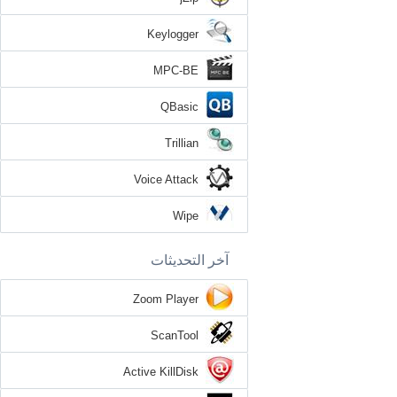
Keylogger
MPC-BE
QBasic
Trillian
Voice Attack
Wipe
آخر التحديثات
Zoom Player
ScanTool
Active KillDisk