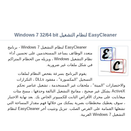
EasyCleaner لنظام التشغيل Windows 7 32/64 bit
EasyCleaner لنظام التشغيل Windows 7 - برنامج
متعدد الوظائف يساعد المستخدمين على تحسين أداء
نظام التشغيل Windows ، ويزيله من الحطام المتراكم
في شكل ملفات غير ضرورية.
يقوم البرنامج بسرعة بفحص النظام لملفات
التسجيل "المكسورة" ، مفقود DLLs ، التكرارات
والاختصارات "الميتة" ، ملحقات غير المستخدمة ، تشغيل عناصر تحكم
ActiveX بشكل غير صحيح ، مفاتيح التشغيل التالفة وحذفها ، مسح مئات
ميغابايت على محرك الأقراص الثابت للكمبيوتر الخاص بك. بعد نهاية الاختبار
، سوف يعطيك مخططات بصرية يمكنك من خلالها فهم مقدار المساحة التي
تشغلها القمامة على القرص الصلب. تنزيل وتثبيت أخر EasyCleaner لنظام
التشغيل Windows 7 العربية.