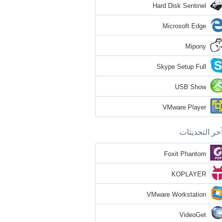
Hard Disk Sentinel
Microsoft Edge
Mipony
Skype Setup Full
USB Show
VMware Player
خر التحديثات
Foxit Phantom
KOPLAYER
VMware Workstation
VideoGet