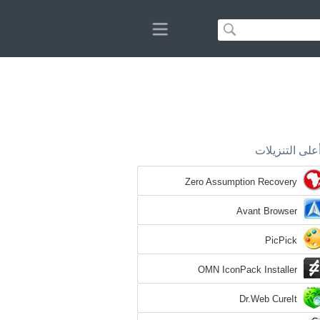
على التنزيلات
Zero Assumption Recovery
Avant Browser
PicPick
OMN IconPack Installer
Dr.Web CureIt