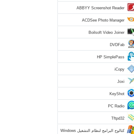
ABBYY Screenshot Reader
ACDSee Photo Manager
Boilsoft Video Joiner
DVDFab
HP SimplePass
iCopy
Joxi
KeyShot
PC Radio
Tftpd32
كتالوج البرامج لنظام التشغيل Windows