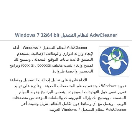
AdwCleaner لنظام التشغيل Windows 7 32/64 bit
AdwCleaner لنظام التشغيل Windows 7 - أداة
لإيجاد وإزالة ادواري والوظائف الإضافية. يستخدم
التطبيق قاعدة بيانات التوقيع المحدثة ، ويسمح لك
لمسح وإلغاء تثبيت مختلف rootkits ، bootkits وبرامج
التجسس وأحصنة طروادة.
الأداة قادرة على تحليل إدخالات التسجيل ومنطقة
تمهيد Windows ، وتدعم معظم المتصفحات الحديثة ، وقادرة على توليد
تقرير نصي حول التهديدات الموجودة. يتضمن البرنامج جدولة المهام
المضمنة ، ويسمح لك بإزالة الفيروسات والملفات المؤقتة من متصفحات
الويب ، ويعمل مع أي وسائط دون تكامل النظام. تنزيل وتثبيت أخر
AdwCleaner لنظام التشغيل Windows 7 العربية.