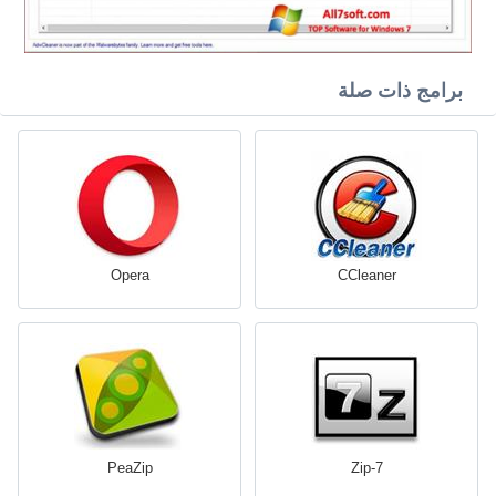
برامج ذات صلة
Opera
CCleaner
PeaZip
7-Zip