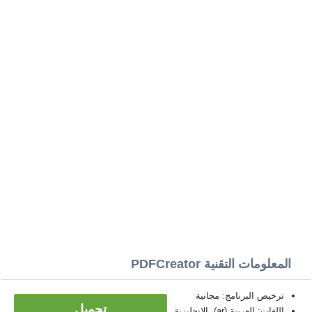
المعلومات التقنية PDFCreator
ترخيص البرنامج: مجانية
تحميل
اللغات: العربية (ar)، الإنجليزية