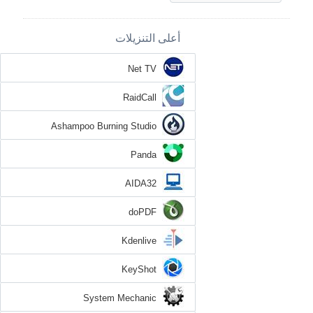
أعلى التنزيلات
Net TV
RaidCall
Ashampoo Burning Studio
Panda
AIDA32
doPDF
Kdenlive
KeyShot
System Mechanic