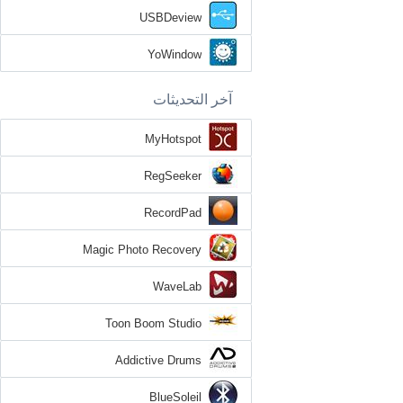
USBDeview
YoWindow
آخر التحديثات
MyHotspot
RegSeeker
RecordPad
Magic Photo Recovery
WaveLab
Toon Boom Studio
Addictive Drums
BlueSoleil