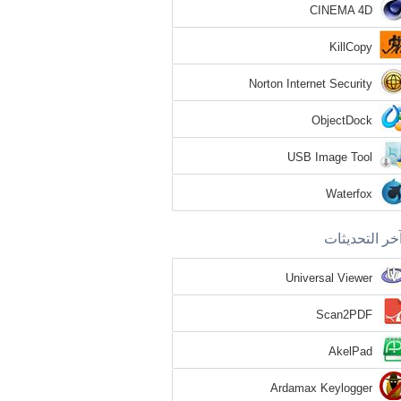
CINEMA 4D
KillCopy
Norton Internet Security
ObjectDock
USB Image Tool
Waterfox
خر التحديثات
Universal Viewer
Scan2PDF
AkelPad
Ardamax Keylogger