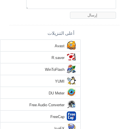
أعلى التنزيلات
Avast
R.saver
WinToFlash
YUMI
DU Meter
Free Audio Converter
FreeCap
IcoFX