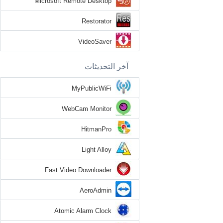
Microsoft Remote Desktop
Restorator
VideoSaver
آخر التحديثات
MyPublicWiFi
WebCam Monitor
HitmanPro
Light Alloy
Fast Video Downloader
AeroAdmin
Atomic Alarm Clock