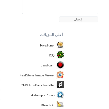
أعلى التنزيلات
RivaTuner
ICQ
Bandicam
FastStone Image Viewer
OMN IconPack Installer
Ashampoo Snap
BleachBit