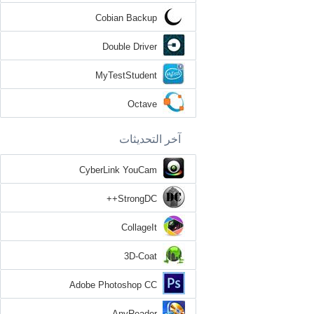
Cobian Backup
Double Driver
MyTestStudent
Octave
آخر التحديثات
CyberLink YouCam
StrongDC++
CollageIt
3D-Coat
Adobe Photoshop CC
AnyReader