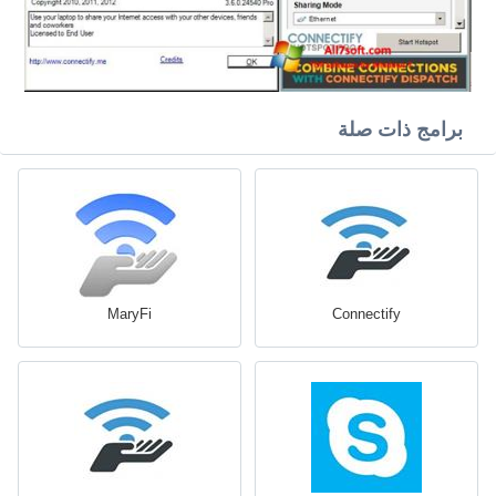
برامج ذات صلة
MaryFi
Connectify