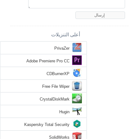
أعلى التنزيلات
PrivaZer
Adobe Premiere Pro CC
CDBurnerXP
Free File Wiper
CrystalDiskMark
Hugin
Kaspersky Total Security
SolidWorks