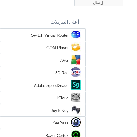
أعلى التنزيلات
Switch Virtual Router
GOM Player
AVG
3D Rad
Adobe SpeedGrade
iCloud
JoyToKey
KeePass
Razer Cortex