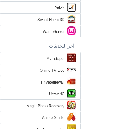
PoivY
Sweet Home 3D
WampServer
آخر التحديثات
MyHotspot
Online TV Live
Privatefirewall
UltraVNC
Magic Photo Recovery
Anime Studio