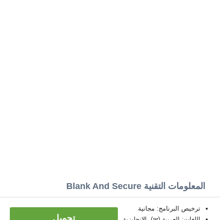
المعلومات التقنية Blank And Secure
ترخيص البرنامج: مجانية
تحميل
اللغات: العربية (ar)، الإنجليزية