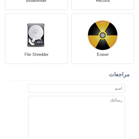
Bitdefender
Recuva
File Shredder
Eraser
مراجعات