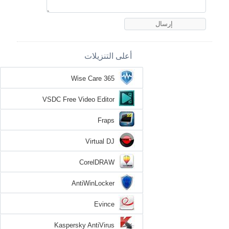
أعلى التنزيلات
Wise Care 365
VSDC Free Video Editor
Fraps
Virtual DJ
CorelDRAW
AntiWinLocker
Evince
Kaspersky AntiVirus