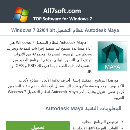
Autodesk Maya لنظام التشغيل Windows 7 32/64 bit
Autodesk Maya لنظام التشغيل Windows 7 هي
أداة مساعدة تسمح لك بتنفيذ إجراءات لنمذجة وتحريك
وتحكم في الرسوم المتحركة. مجموعة من الأدوات
تهدف إلى التصور البياني. يدعم البرنامج العديد من
التنسيقات ذات الصلة ، بما في ذلك PSD و IGES و
IK.
مع هذا البرنامج ، يمكنك إنشاء أحرف ثلاثية الأبعاد ، نماذج لألعاب
الكمبيوتر. توجد وظيفة ماكرو تتيح لك تسجيل الإجراءات ، ثم تنفيذ التضمين
كرمز نصي. تنزيل وتثبيت أخر Autodesk Maya لنظام التشغيل Windows 7
العربية.
المعلومات التقنية Autodesk Maya
ترخيص البرنامج: مجانية
تحميل
اللغات: العربية (ar)، الإنجليزية