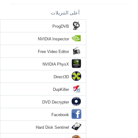
أعلى التنزيلات
ProgDVB
NVIDIA Inspector
Free Video Editor
NVIDIA PhysX
Direct3D
DupKiller
DVD Decrypter
Facebook
Hard Disk Sentinel