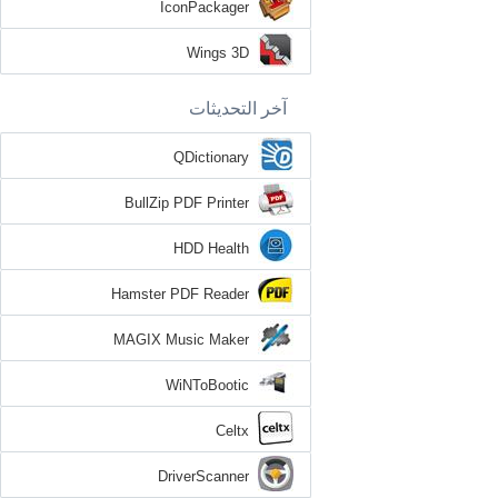
IconPackager
Wings 3D
آخر التحديثات
QDictionary
BullZip PDF Printer
HDD Health
Hamster PDF Reader
MAGIX Music Maker
WiNToBootic
Celtx
DriverScanner