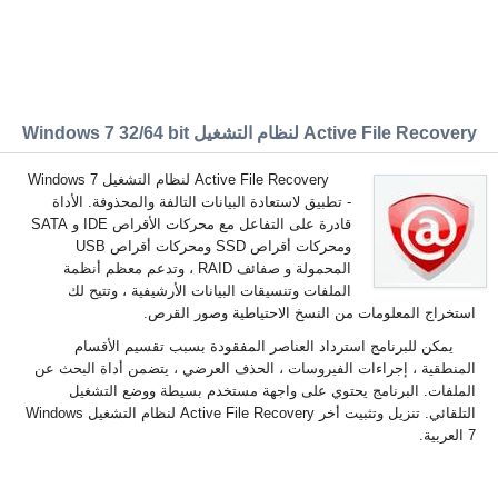
Active File Recovery لنظام التشغيل Windows 7 32/64 bit
Active File Recovery لنظام التشغيل Windows 7
- تطبيق لاستعادة البيانات التالفة والمحذوفة. الأداة
قادرة على التفاعل مع محركات الأقراص IDE و SATA
ومحركات أقراص SSD ومحركات أقراص USB
المحمولة و صفائف RAID ، وتدعم معظم أنظمة
الملفات وتنسيقات البيانات الأرشيفية ، وتتيح لك
استخراج المعلومات من النسخ الاحتياطية وصور القرص.
يمكن للبرنامج استرداد العناصر المفقودة بسبب تقسيم الأقسام
المنطقية ، إجراءات الفيروسات ، الحذف العرضي ، يتضمن أداة البحث عن
الملفات. البرنامج يحتوي على واجهة مستخدم بسيطة ووضع التشغيل
التلقائي. تنزيل وتثبيت أخر Active File Recovery لنظام التشغيل Windows
7 العربية.