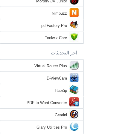
MorphVOX Junior
Nimbuzz
pdfFactory Pro
Toolwiz Care
آخر التحديثات
Virtual Router Plus
D-ViewCam
HaoZip
PDF to Word Converter
Gemini
Glary Utilities Pro