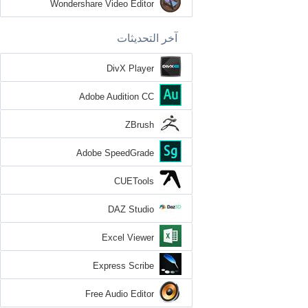
Wondershare Video Editor
آخر التحديثات
DivX Player
Adobe Audition CC
ZBrush
Adobe SpeedGrade
CUETools
DAZ Studio
Excel Viewer
Express Scribe
Free Audio Editor