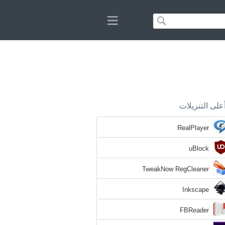
على التنزيلات
RealPlayer
uBlock
TweakNow RegCleaner
Inkscape
FBReader