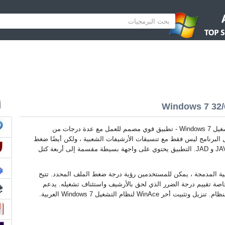
أ
WinAce لنظام التشغيل Windows 7 - تطبيق قوي مصمم للعمل مع عدة درجات من
 البرنامج ليس فقط مع تنسيقات الأرشيفات الشعبية ، ولكن أيضًا ضغط
البيانات في ملحقات JAVA و JAD. التطبيق يحتوي على واجهة بسيطة مقسمة إلى أربعة كتل
ية المدمجة ، يمكن للمستخدمين رؤية درجة ضغط الملف المحدد. تتيح
خاصة تقييم درجة الضرر الذي لحق بالأرشيف واستئناف تشغيله. يدعم
WinA لنظام التشغيل Windows 7 العربية.