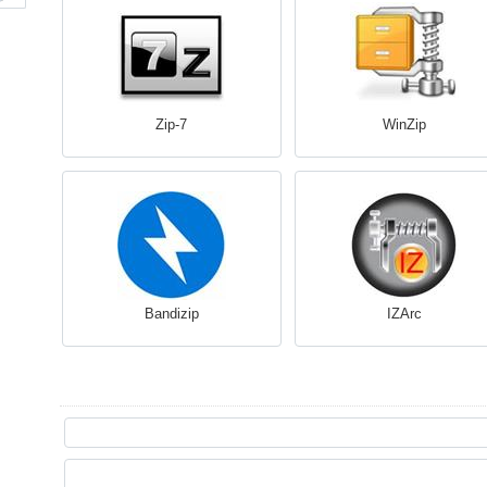
7-Zip
WinZip
Bandizip
IZArc