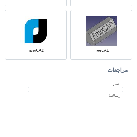
nanoCAD
FreeCAD
مراجعات