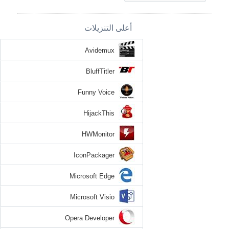
أعلى التنزيلات
Avidemux
BluffTitler
Funny Voice
HijackThis
HWMonitor
IconPackager
Microsoft Edge
Microsoft Visio
Opera Developer