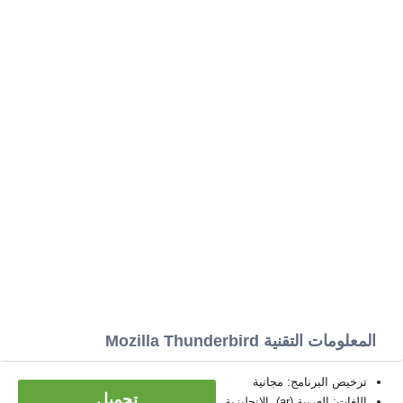
المعلومات التقنية Mozilla Thunderbird
ترخيص البرنامج: مجانية
تحميل
اللغات: العربية (ar)، الإنجليزية