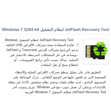
JetFlash Recovery Too لنظام التشغيل Windows 7 32/64 bit
JetFlash Recovery Tool لنظام التشغيل Windows
7 - فائدة لاستعادة صحة محركات الأقراص USB التالفة.
يدعم البرنامج محركات أقراص Transcend و JetFlash
، ويساعد في حل المشكلات المرتبطة بالانتشار غير
السليم ، وذلك بسبب تأثير برامج الفيروسات ، أو
انقطاع نسخ أو نقل الملفات.
التطبيق قادر على تحليل سطح محركات الأقراص الصلبة والأخطاء
الصحيحة التي تم العثور عليها في الوضع التلقائي ، يدرك الوسائط على
المستوى المادي ، لديه نظام ملفات وحجم نظام منخفض. الأداة غير مثقلة
بالإعدادات ويمكن أن تعمل بدون دمج في WIndows. تنزيل وتثبيت أخر
JetFlash Recovery Tool لنظام التشغيل Windows 7 العربية.