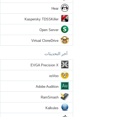
Hear
Kaspersky TDSSKiller
Open Server
Virtual CloneDrive
آخر التحديثات
EVGA Precision X
ooVoo
Adobe Audition
RamSmash
Kalkules