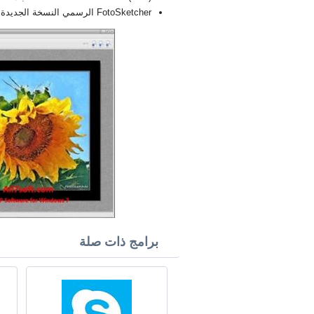
FotoSketcher الرسمي النسخة الجديدة الكاملة FULL 2026
برامج ذات صلة