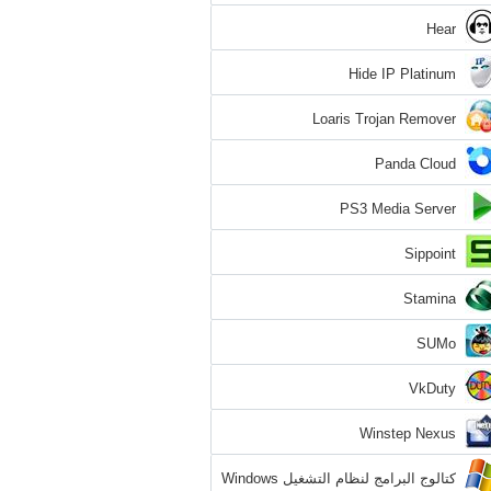
Hear
Hide IP Platinum
Loaris Trojan Remover
Panda Cloud
PS3 Media Server
Sippoint
Stamina
SUMo
VkDuty
Winstep Nexus
كتالوج البرامج لنظام التشغيل Windows