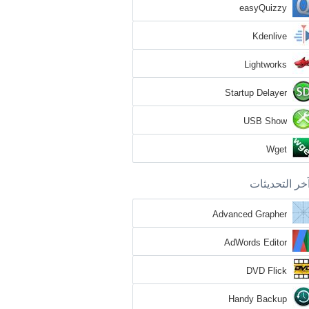
easyQuizzy
Kdenlive
Lightworks
Startup Delayer
USB Show
Wget
خر التحديثات
Advanced Grapher
AdWords Editor
DVD Flick
Handy Backup