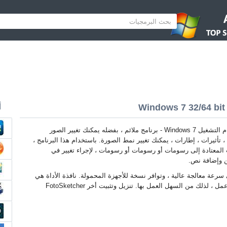
أ
FotoSketcher لنظام التشغيل Windows 7 - برنامج ملائم ، بفضله يمكنك تغيير الصور
 تأثيرات ، إطارات ، يمكنك تغيير نمط الصورة. باستخدام هذا البرنامج ،
لمعتادة إلى رسومات أو رسومات أو رسومات ، لإجراء تغيير في
ن وإضافة نص.
سرعة معالجة عالية ، وتوافر نسخة للأجهزة المحمولة. نافذة الأداة هي
شريط أدوات ومساحة عمل ، لذلك من السهل العمل بها. تنزيل وتثبيت أخر FotoSketcher