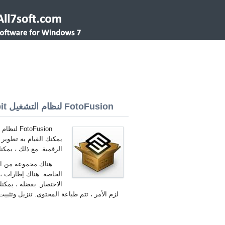
FotoFusion لنظام التشغيل Windows 7 32/64 bit
يمكنك القيام به تطوير 
الرقمية. مع ذلك ، يمك
هناك مجموعة من الأ
الخاصة. هناك إطارات ، 
الاختصار. بفضله ، يمكن
لزم الأمر ، تتم طباعة المحتوى. تنزيل وتثبيت أخر FotoFusion لنظام التشغيل indows 7