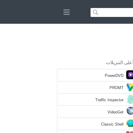
على التنزيلات
PowerDVD
PROMT
Traffic Inspector
VideoGet
Classic Shell