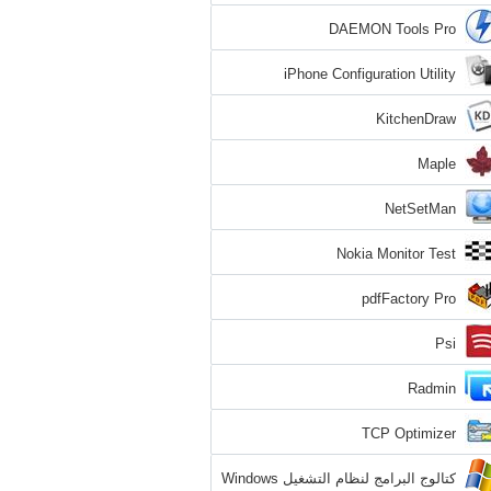
DAEMON Tools Pro
iPhone Configuration Utility
KitchenDraw
Maple
NetSetMan
Nokia Monitor Test
pdfFactory Pro
Psi
Radmin
TCP Optimizer
كتالوج البرامج لنظام التشغيل Windows