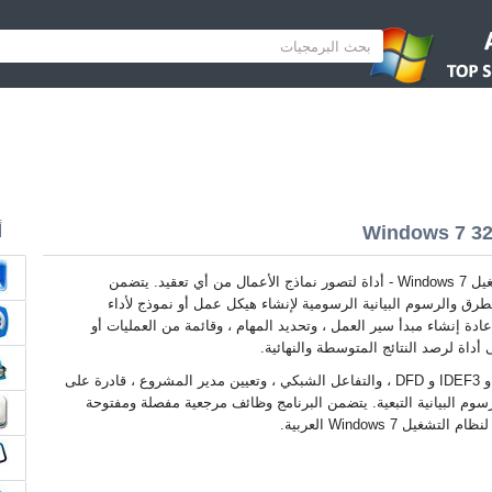
أ
ERWin لنظام التشغيل Windows 7 - أداة لتصور نماذج الأعمال من أي تعقيد. يتضمن
رق والرسوم البيانية الرسومية لإنشاء هيكل عمل أو نموذج لأداء
دة إنشاء مبدأ سير العمل ، وتحديد المهام ، وقائمة من العمليات أو
أداة لرصد النتائج المتوسطة والنهائية.
تدعم الأداة IDEF0 و IDEF3 و DFD ، والتفاعل الشبكي ، وتعيين مدير المشروع ، قادرة على
لرسوم البيانية التبعية. يتضمن البرنامج وظائف مرجعية مفصلة ومفتوحة