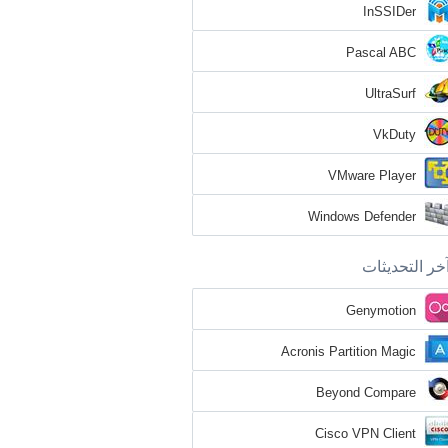
InSSIDer
Pascal ABC
UltraSurf
VkDuty
VMware Player
Windows Defender
خر التحديثات
Genymotion
Acronis Partition Magic
Beyond Compare
Cisco VPN Client