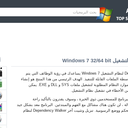
أ
Dependency Walker لنظام التشغيل Windows 7 يساعدك في رؤية الوظائف التي يتم
سطة الملفات القابلة للتنفيذ. الهدف الرئيسي من هذا المنتج هو إنشاء
تسلسل هرمي متكرر لموارد النظام المطلوبة لتشغيل ملفات SYS و DLL و EXE. يمكن
ن الأخطاء في تشغيل نظام التشغيل.
برنامج للمستخدمين ذوي الخبرة ، وسوف يقدرون بالتأكيد راحة
ة ، لن تكون هناك مشاكل مع الفهم والمبتدئين. البرنامج معد بشكل جيد
لأنظمة التشغيل 32 و 64 بت. يدعم وحدة التحكم ووضع الرسومية. تنزيل وتثبيت أخر Dependency Walker لنظام