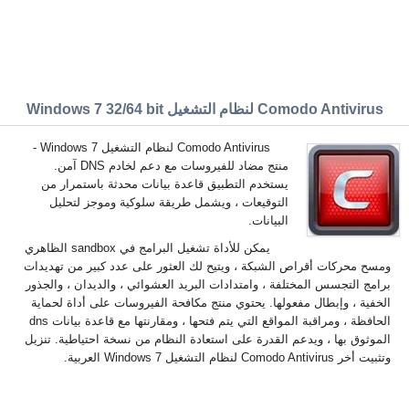
Comodo Antivirus لنظام التشغيل Windows 7 32/64 bit
Comodo Antivirus لنظام التشغيل Windows 7 -
منتج مضاد للفيروسات مع دعم لخادم DNS آمن.
يستخدم التطبيق قاعدة بيانات محدثة باستمرار من
التوقيعات ، ويشمل طريقة سلوكية وموجز لتحليل
البيانات.
يمكن للأداة تشغيل البرامج في sandbox الظاهري
ومسح محركات أقراص الشبكة ، ويتيح لك العثور على عدد كبير من تهديدات
برامج التجسس المختلفة ، وامتدادات البريد العشوائي ، والديدان ، والجذور
الخفية ، وإبطال مفعولها. يحتوي منتج مكافحة الفيروسات على أداة لحماية
الحافظة ، ومراقبة المواقع التي يتم فتحها ، ومقارنتها مع قاعدة بيانات dns
الموثوق بها ، ويدعم القدرة على استعادة النظام من نسخة احتياطية. تنزيل
وتثبيت أخر Comodo Antivirus لنظام التشغيل Windows 7 العربية.