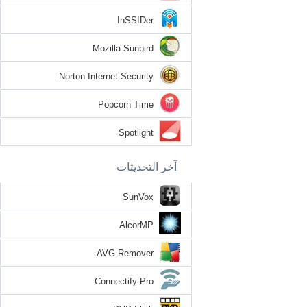
InSSIDer
Mozilla Sunbird
Norton Internet Security
Popcorn Time
Spotlight
آخر التحديثات
SunVox
AlcorMP
AVG Remover
Connectify Pro