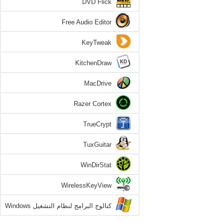
DVD Flick
Free Audio Editor
KeyTweak
KitchenDraw
MacDrive
Razer Cortex
TrueCrypt
TuxGuitar
WinDirStat
WirelessKeyView
كتالوج البرامج لنظام التشغيل Windows
7