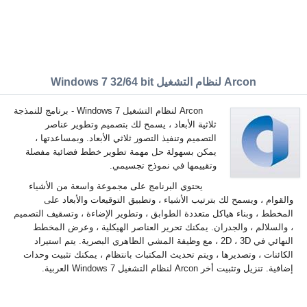
Arcon لنظام التشغيل Windows 7 32/64 bit
Arcon لنظام التشغيل Windows 7 - برنامج للنمذجة
ثلاثية الأبعاد ، يسمح لك بتصميم وتطوير عناصر
التصميم وتنفيذ التصور ثلاثي الأبعاد. وبمساعدتها ،
يمكن بسهولة حل مهمة تطوير خطط فضائية مفصلة
وتقييمها في نموذج تجسيمي.
يحتوي البرنامج على مجموعة واسعة من الأشياء
والقوام ، ويسمح لك بترتيب الأشياء ، وتطبيق التوقيعات والأبعاد على
المخطط ، وبناء هياكل متعددة الطوابق ، وتطوير الإضاءة ، وتسقيف التصميم
، والسلالم ، والجدران. يمكنك تحرير العناصر الهيكلية ، وعرض المخطط
النهائي في 2D ، 3D ، مع وظيفة المشي الظاهري البصرية. يتم استيراد
الكائنات ، وتصديرها ، ويتم تحديث المكتبات بانتظام ، يمكنك تثبيت وحدات
إضافية. تنزيل وتثبيت أخر Arcon لنظام التشغيل Windows 7 العربية.