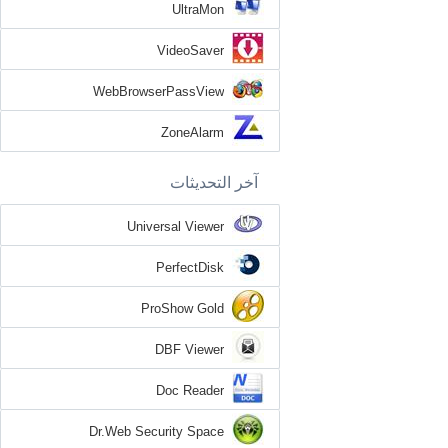
UltraMon
VideoSaver
WebBrowserPassView
ZoneAlarm
آخر التحديثات
Universal Viewer
PerfectDisk
ProShow Gold
DBF Viewer
Doc Reader
Dr.Web Security Space